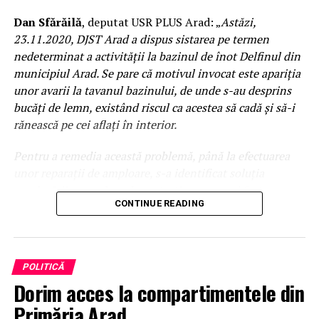
Dan Sfărăilă
, deputat USR PLUS Arad: „
Astăzi,
23.11.2020, DJST Arad a dispus sistarea pe termen
nedeterminat a activității la bazinul de înot Delfinul din
municipiul Arad. Se pare că motivul invocat este apariția
unor avarii la tavanul bazinului, de unde s-au desprins
bucăți de lemn, existând riscul ca acestea să cadă și să-i
rănească pe cei aflați în interior.
Pentru a remedia această problemă, până la efectuarea
unor reparații de amploare, s-a identificat soluția
amplasării unor plase de protecție, care au și fost
CONTINUE READING
montate, parțial. Din păcate, lucrarea nu a fost terminată,
iar acum s-a dispus închiderea bazinului.
Printre utilizatorii bazinului Delfinul sunt trei cluburi
POLITICĂ
sportive, la care activează în jur de 500 de sportivi,
Dorim acces la compartimentele din
majoritatea copii și juniori. Aceștia nu mai au acum
posibilitatea de a se antrena, cel de-al doilea bazin din
Primăria Arad