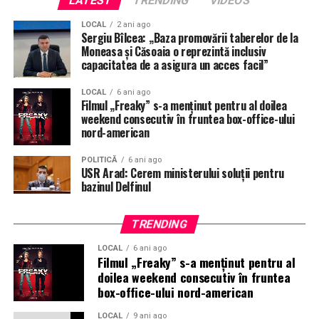
LATEST
TRENDING
VIDEOS
operatorul contractat de municipalitate pentru a fi
LOCAL
2 ani ago
reciclate.
Sergiu Bîlcea: „Baza promovării taberelor de la
Moneasa și Căsoaia o reprezintă inclusiv
Colectarea selectivă a deșeurilor de la asociațiile de
capacitatea de a asigura un acces facil”
proprietari (blocuri) și gospodăriile individuale (case) se
LOCAL
6 ani ago
face în containere/pubele personalizate pentru fiecare
Filmul „Freaky” s-a menţinut pentru al doilea
fracție, respectiv:
weekend consecutiv în fruntea box-office-ului
nord-american
plastic/metal – galben;
POLITICĂ
6 ani ago
USR Arad: Cerem ministerului soluții pentru
hârtie/carton – albastru;
bazinul Delfinul
sticlă – verde;
TRENDING
deșeurile biodegradabile – maro;
LOCAL
6 ani ago
Filmul „Freaky” s-a menţinut pentru al
deșeuri reziduale – negru.
doilea weekend consecutiv în fruntea
box-office-ului nord-american
Rețineți!
LOCAL
9 ani ago