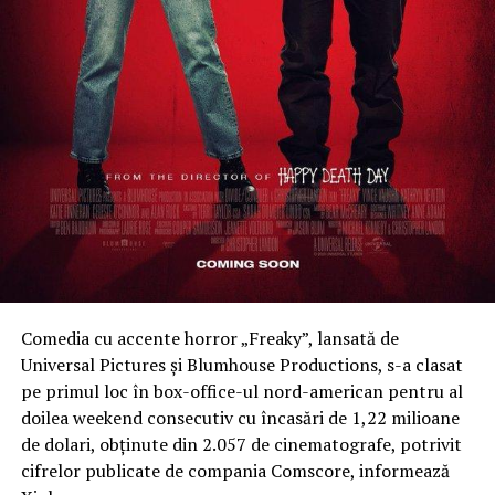
traseelor montane care fac legătura cu alte repere
turistice, cum ar fi cetățile Șiria și Șoimoș. Investițiile în
infrastructură reprezintă un pas esențial în promovarea
acestui patrimoniu natural și cultural,” a adăugat Sergiu
Bîlcea.
Comedia cu accente horror „Freaky”, lansată de
Universal Pictures şi Blumhouse Productions, s-a clasat
pe primul loc în box-office-ul nord-american pentru al
doilea weekend consecutiv cu încasări de 1,22 milioane
de dolari, obţinute din 2.057 de cinematografe, potrivit
cifrelor publicate de compania Comscore, informează