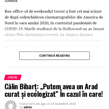
Xinhua.
Box-office-ul de weekendul trecut a fost cel mai scăzut
de după redeschiderea cinematografelor din America de
Nord în vara anului 2020, în contextul pandemiei de
COVID-19. Marile studiouri de la Hollywood nu au lansat
niciun film săptămâna trecută, iar singura lansare
majoră de weekendul trecut a aparţinut filmului chinez
de aventuri „Vanguard”, cu actorul Jackie Chan în rolul
principal.
CONTINUE READING
Comedia „Freaky” a obţinut încasări de 5,6 milioane
de dolari după 10 zile de proiecţii în America de
Nord.
LOCAL
Călin Bibarț: „Putem avea un Arad
Regizat de Christopher Landon şi avându-i în rolurile
principale pe actorii Vince Vaughn şi Kathryn Newton,
curat şi ecologizat” În cazul în care!
acest film, realizat cu un buget de producţie de doar 6
milioane de dolari, spune povestea unei adolescente de
Published
6 ani ago
on
23 noiembrie 2020
By
admin
17 ani care face fără voia ei schimb de trupuri cu un