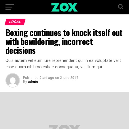
LOCAL
Boxing continues to knock itself out
with bewildering, incorrect
decisions
Quis autem vel eum iure reprehenderit qui in ea voluptate velit
esse quam nihil molestiae consequatur, vel illum qui.
Published
9 ani ago
on
2 iulie 2017
By
admin