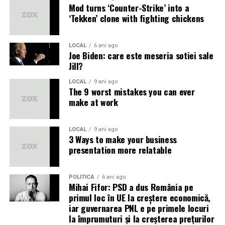
Este interzisă amestecarea deșeurilor.
Mod turns ‘Counter-Strike’ into a
Este interzisă abandonarea deșeurilor și depozitarea
‘Tekken’ clone with fighting chickens
acestora în afara spațiilor special amenajate, conform
Legii nr. 211/2011.
LOCAL
6 ani ago
Joe Biden: care este meseria sotiei sale
Totalitatea deșeurilor care nu se pot recicla sunt
Jill?
deșeurile reziduale. De exemplu resturi de mâncare
(carne, lactate, vegetale, ouă), scutece de unică
LOCAL
9 ani ago
The 9 worst mistakes you can ever
folosință, absorbante, reziduurile/excrementele
make at work
animalelor de casă, conținutul sacului de la aspirator,
mucuri de țigară, șervețele folosite, ambalaje foarte
murdare, cioburi de ceramică și porțelan, veselă de unică
LOCAL
9 ani ago
3 Ways to make your business
folosință foarte murdară, cenușa de la sobe (dacă în
presentation more relatable
afară de lemn se ard și cărbuni), resturi vegetale din
curte, lemn tratat sau vopsit ș.a. Acestea trebuie să
ajungă la depozitul conform al FCC Environment și sub
POLITICĂ
6 ani ago
Mihai Fifor: PSD a dus România pe
nicio formă nu trebuie abandonate la întâmplare pe
primul loc în UE la creștere economică,
domeniul public sau pe terenuri virane private!
iar guvernarea PNL e pe primele locuri
la împrumuturi și la creșterea prețurilor