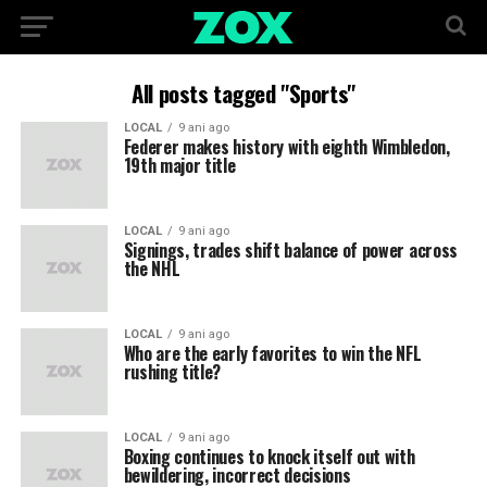
All posts tagged "Sports"
LOCAL
9 ani ago
Federer makes history with eighth Wimbledon,
19th major title
LOCAL
9 ani ago
Signings, trades shift balance of power across
the NHL
LOCAL
9 ani ago
Who are the early favorites to win the NFL
rushing title?
LOCAL
9 ani ago
Boxing continues to knock itself out with
bewildering, incorrect decisions