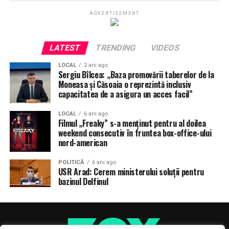
ADVERTISEMENT
LATEST
TRENDING
VIDEOS
LOCAL
2 ani ago
Sergiu Bîlcea: „Baza promovării taberelor de la
Moneasa și Căsoaia o reprezintă inclusiv
capacitatea de a asigura un acces facil”
LOCAL
6 ani ago
Filmul „Freaky” s-a menţinut pentru al doilea
weekend consecutiv în fruntea box-office-ului
nord-american
POLITICĂ
6 ani ago
USR Arad: Cerem ministerului soluții pentru
bazinul Delfinul