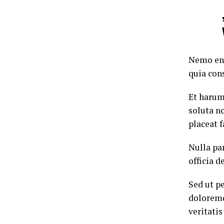
Nemo eni
quia con
Et harum
soluta n
placeat 
Nulla par
officia d
Sed ut p
doloremq
veritatis