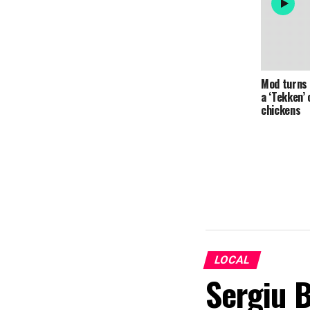
Mod turns 
a ‘Tekken’ 
chickens
LOCAL
Sergiu B