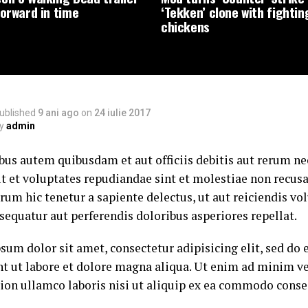
forward in time
‘Tekken’ clone with fightin
chickens
ublished
9 ani ago
on
24 iulie 2017
y
admin
us autem quibusdam et aut officiis debitis aut rerum ne
ut et voluptates repudiandae sint et molestiae non recus
rum hic tenetur a sapiente delectus, ut aut reiciendis v
sequatur aut perferendis doloribus asperiores repellat.
sum dolor sit amet, consectetur adipisicing elit, sed d
nt ut labore et dolore magna aliqua. Ut enim ad minim v
tion ullamco laboris nisi ut aliquip ex ea commodo conse