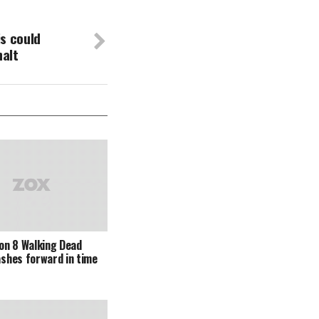
sis could
halt
on 8 Walking Dead
lashes forward in time