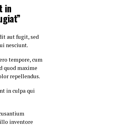
t in
ugiat”
t aut fugit, sed
ui nesciunt.
ibero tempore, cum
 id quod maxime
lor repellendus.
nt in culpa qui
ccusantium
llo inventore