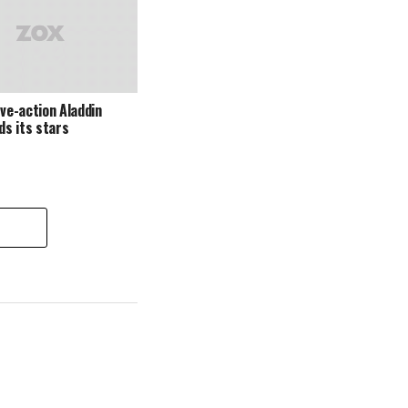
ive-action Aladdin
nds its stars