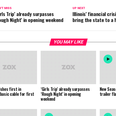
'T MISS
UP NEXT
irls Trip’ already surpasses
Illinois’ financial cri
ough Night’ in opening weekend
bring the state to a 
YOU MAY LIKE
shes first in
‘Girls Trip’ already surpasses
New Seas
basic cable for first
‘Rough Night’ in opening
trailer f
weekend