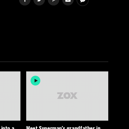
 into a
Meet Superman’s grandfather in