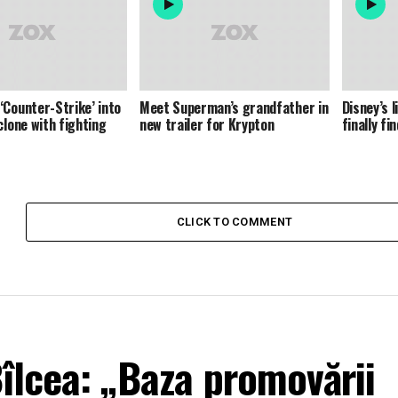
‘Counter-Strike’ into
Meet Superman’s grandfather in
Disney’s l
clone with fighting
new trailer for Krypton
finally fi
CLICK TO COMMENT
îlcea: „Baza promovării