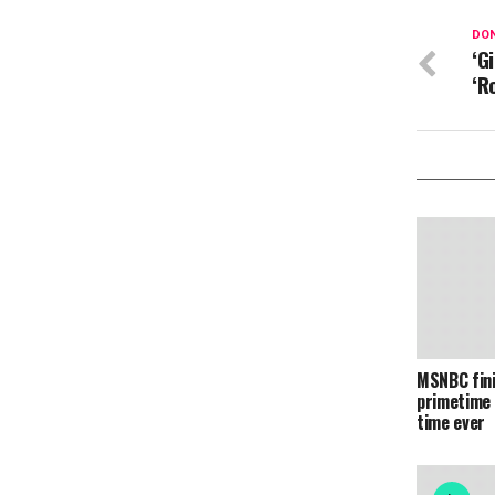
DON
‘G
‘R
MSNBC fini
primetime 
time ever