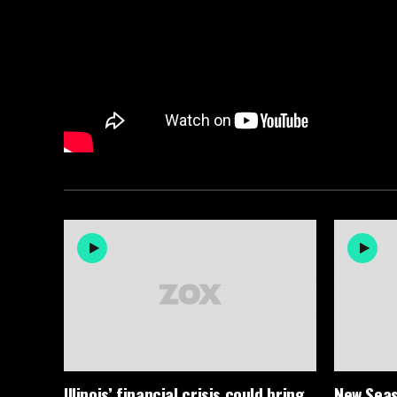
Illinois’ financial crisis could bring
New Seas