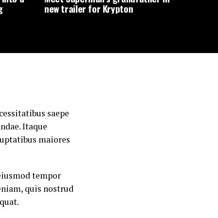
g
new trailer for Krypton
cessitatibus saepe
andae. Itaque
oluptatibus maiores
o eiusmod tempor
eniam, quis nostrud
quat.