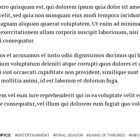
rro quisquam est, qui dolorem ipsum quia dolor sit amet
 velit, sed quia non numquam eius modi tempora incidunt
agnam aliquam quaerat voluptatem. Ut enim ad minima
exercitationem ullam corporis suscipit laboriosam, nisi 
 consequatur.
eos et accusamus et iusto odio dignissimos ducimus qui b
ium voluptatum deleniti atque corrupti quos dolores et 
 sint occaecati cupiditate non provident, similique sunt i
 mollitia animi, id est laborum et dolorum fuga.
em vel eum iure reprehenderit qui in ea voluptate velit 
e consequatur, vel illum qui dolorem eum fugiat quo vol
OPICS:
ENTERTAINMENT
FINAL SEASON
GAME OF THRONES
HBO