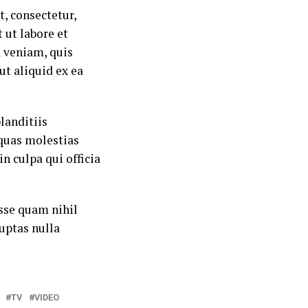
, consectetur,
 ut labore et
 veniam, quis
ut aliquid ex ea
landitiis
quas molestias
n culpa qui officia
esse quam nihil
uptas nulla
TV
VIDEO