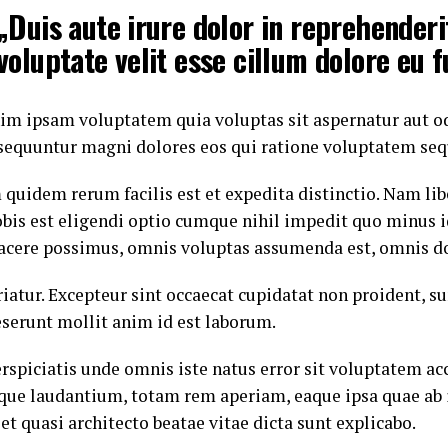
„Duis aute irure dolor in reprehenderi
voluptate velit esse cillum dolore eu f
m ipsam voluptatem quia voluptas sit aspernatur aut odi
sequuntur magni dolores eos qui ratione voluptatem seq
 quidem rerum facilis est et expedita distinctio. Nam l
obis est eligendi optio cumque nihil impedit quo minus
facere possimus, omnis voluptas assumenda est, omnis do
iatur. Excepteur sint occaecat cupidatat non proident, su
eserunt mollit anim id est laborum.
erspiciatis unde omnis iste natus error sit voluptatem a
ue laudantium, totam rem aperiam, eaque ipsa quae ab i
 et quasi architecto beatae vitae dicta sunt explicabo.