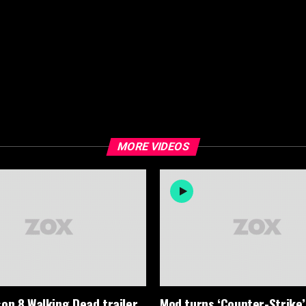
MORE VIDEOS
on 8 Walking Dead trailer
Mod turns ‘Counter-Strike’