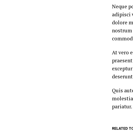
Neque po
adipisci
dolore m
nostrum 
commodi
At vero 
praesent
excepturi
deserunt
Quis aut
molestia
pariatur.
RELATED T