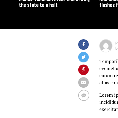
the state to a halt
flashes 
P
B
Temporib
eveniet 
earum re
alias con
Lorem ip
incididu
exercita