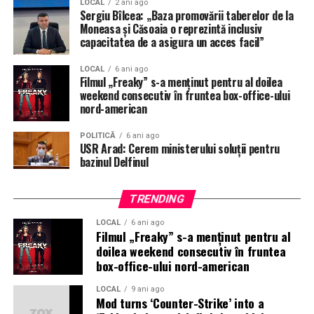
LOCAL
2 ani ago
reciclate.
Sergiu Bîlcea: „Baza promovării taberelor de la
Moneasa și Căsoaia o reprezintă inclusiv
Colectarea selectivă a deșeurilor de la asociațiile de
capacitatea de a asigura un acces facil”
proprietari (blocuri) și gospodăriile individuale (case) se
LOCAL
6 ani ago
face în containere/pubele personalizate pentru fiecare
Filmul „Freaky” s-a menţinut pentru al doilea
fracție, respectiv:
weekend consecutiv în fruntea box-office-ului
nord-american
plastic/metal – galben;
POLITICĂ
6 ani ago
USR Arad: Cerem ministerului soluții pentru
hârtie/carton – albastru;
bazinul Delfinul
sticlă – verde;
TRENDING
deșeurile biodegradabile – maro;
LOCAL
6 ani ago
Filmul „Freaky” s-a menţinut pentru al
deșeuri reziduale – negru.
doilea weekend consecutiv în fruntea
box-office-ului nord-american
Rețineți!
Este interzisă amestecarea deșeurilor.
LOCAL
9 ani ago
Mod turns ‘Counter-Strike’ into a
Este interzisă abandonarea deșeurilor și depozitarea