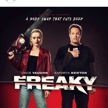
investiție facilitează accesul la Tabăra de la Căsoaia și la
alte obiective turistice din zonă.
Proiectul este finanțat prin programul național „Anghel
Saligny,” valoarea totală a lucrărilor ridicându-se la
35.775.340,81 lei, din care 35.341.686,65 lei provin de la
bugetul de stat, iar 433.654,16 lei reprezintă
cofinanțarea Consiliului Județean Arad (TVA inclusă).
Lucrările sunt planificate să se finalizeze în acest an.
Promovarea patrimoniului natural și
cultural
„Căsoaia nu este doar o tabără pentru elevi și tineret, ci
și un punct important pentru turismul arădean.
Găzduiește Parcul de sculpturi monumentale, un
obiectiv de importanță națională, și este un centru al
traseelor montane care fac legătura cu alte repere