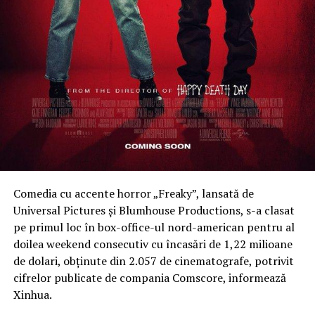
turistice, cum ar fi cetățile Șiria și Șoimoș. Investițiile în
infrastructură reprezintă un pas esențial în promovarea
acestui patrimoniu natural și cultural,” a adăugat Sergiu
Bîlcea.
Comedia cu accente horror „Freaky”, lansată de
Universal Pictures şi Blumhouse Productions, s-a clasat
pe primul loc în box-office-ul nord-american pentru al
doilea weekend consecutiv cu încasări de 1,22 milioane
de dolari, obţinute din 2.057 de cinematografe, potrivit
cifrelor publicate de compania Comscore, informează
Xinhua.