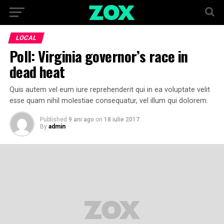
LOCAL
Poll: Virginia governor’s race in
dead heat
Quis autem vel eum iure reprehenderit qui in ea voluptate velit
esse quam nihil molestiae consequatur, vel illum qui dolorem.
Published
9 ani ago
on
18 iulie 2017
By
admin