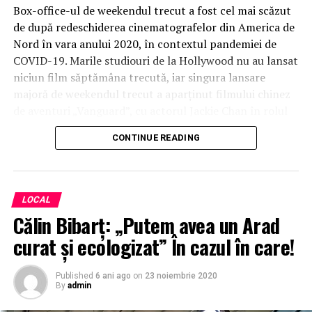
Box-office-ul de weekendul trecut a fost cel mai scăzut
de după redeschiderea cinematografelor din America de
Nord în vara anului 2020, în contextul pandemiei de
COVID-19. Marile studiouri de la Hollywood nu au lansat
niciun film săptămâna trecută, iar singura lansare
majoră de weekendul trecut a aparţinut filmului chinez
de aventuri „Vanguard”, cu actorul Jackie Chan în rolul
principal.
CONTINUE READING
Comedia „Freaky” a obţinut încasări de 5,6 milioane
de dolari după 10 zile de proiecţii în America de
Nord.
LOCAL
Călin Bibarț: „Putem avea un Arad
Regizat de Christopher Landon şi avându-i în rolurile
principale pe actorii Vince Vaughn şi Kathryn Newton,
curat şi ecologizat” În cazul în care!
acest film, realizat cu un buget de producţie de doar 6
milioane de dolari, spune povestea unei adolescente de
Published
6 ani ago
on
23 noiembrie 2020
By
admin
17 ani care face fără voia ei schimb de trupuri cu un
criminal în serie şi care se înscrie apoi într-o veritabilă