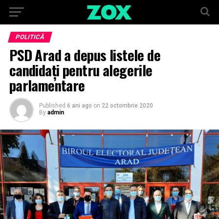
POLITICĂ
PSD Arad a depus listele de
candidați pentru alegerile
parlamentare
Published
6 ani ago
on
22 octombrie 2020
By
admin