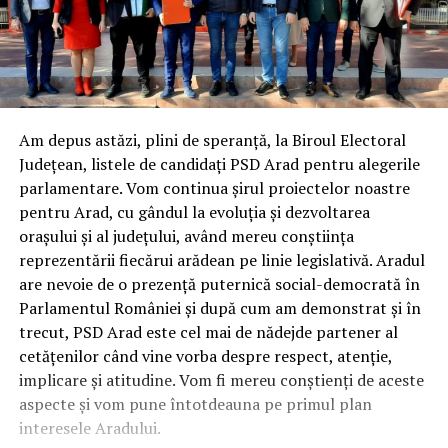
Am depus astăzi, plini de speranță, la Biroul Electoral
Județean, listele de candidați PSD Arad pentru alegerile
parlamentare. Vom continua șirul proiectelor noastre
pentru Arad, cu gândul la evoluția și dezvoltarea
orașului și al județului, având mereu conștiința
reprezentării fiecărui arădean pe linie legislativă. Aradul
are nevoie de o prezență puternică social-democrată în
Parlamentul României și după cum am demonstrat și în
trecut, PSD Arad este cel mai de nădejde partener al
cetățenilor când vine vorba despre respect, atenție,
implicare și atitudine. Vom fi mereu conștienți de aceste
aspecte și vom pune întotdeauna pe primul plan
interesele Aradului.