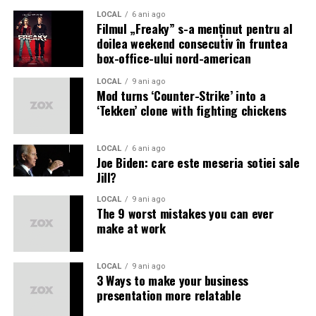
LOCAL
6 ani ago
Filmul „Freaky” s-a menţinut pentru al
doilea weekend consecutiv în fruntea
box-office-ului nord-american
LOCAL
9 ani ago
Mod turns ‘Counter-Strike’ into a
‘Tekken’ clone with fighting chickens
LOCAL
6 ani ago
Joe Biden: care este meseria sotiei sale
Jill?
LOCAL
9 ani ago
The 9 worst mistakes you can ever
make at work
LOCAL
9 ani ago
3 Ways to make your business
presentation more relatable