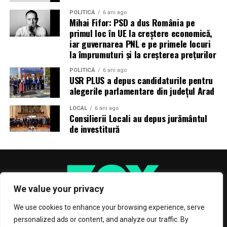
POLITICĂ
6 ani ago
Mihai Fifor: PSD a dus România pe
primul loc în UE la creștere economică,
iar guvernarea PNL e pe primele locuri
la împrumuturi și la creșterea prețurilor
POLITICĂ
6 ani ago
USR PLUS a depus candidaturile pentru
alegerile parlamentare din județul Arad
LOCAL
6 ani ago
Consilierii Locali au depus jurământul
de investitură
We value your privacy
We use cookies to enhance your browsing experience, serve
personalized ads or content, and analyze our traffic. By