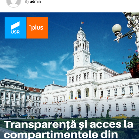
By
admin
Având în vedere cele de mai sus, am solicitat domnului
ministru să-mi comunice când estimează că se va
redeschide bazinul de înot Delfinul și care sunt măsurile
pe care ministerul, în calitate de administrator, le va lua
pentru remedierea problemelor respectivei baze
sportive?
”