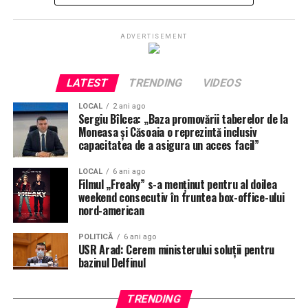
hotărărea Consiliului Local Municipal.
ADVERTISEMENT
De altfel, PSD Arad a sesizat in scris Politia Locala,
cerând restabilirea legalității in municipiu.”
afirmă
președintele organizației municipale PSD Arad Ilie
LATEST
TRENDING
VIDEOS
Cheșa.
LOCAL
2 ani ago
Sergiu Bîlcea: „Baza promovării taberelor de la
Moneasa și Căsoaia o reprezintă inclusiv
capacitatea de a asigura un acces facil”
LOCAL
6 ani ago
Filmul „Freaky” s-a menţinut pentru al doilea
weekend consecutiv în fruntea box-office-ului
nord-american
POLITICĂ
6 ani ago
USR Arad: Cerem ministerului soluții pentru
bazinul Delfinul
TRENDING