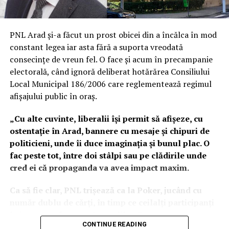
produce cât mai curând.
PNL Arad și-a făcut un prost obicei din a încălca în mod
constant legea iar asta fără a suporta vreodată
consecințe de vreun fel. O face și acum în precampanie
electorală, când ignoră deliberat hotărărea Consiliului
Local Municipal 186/2006 care reglementează regimul
afișajului public în oraș.
„Cu alte cuvinte, liberalii își permit să afișeze, cu
ostentație în Arad, bannere cu mesaje și chipuri de
politicieni, unde îi duce imaginația și bunul plac. O
fac peste tot, între doi stâlpi sau pe clădirile unde
cred ei că propaganda va avea impact maxim.
Ca să fie clar, PNL trișează ca la Poker, jucând cu
număr dublu de cărți, în timp ce ceilalți participanți
la joc se conformează regulilor. Pentru
CONTINUE READING
conformitate, organizația locală PSD Arad respectă