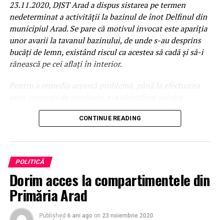
23.11.2020, DJST Arad a dispus sistarea pe termen
nedeterminat a activității la bazinul de înot Delfinul din
municipiul Arad. Se pare că motivul invocat este apariția
unor avarii la tavanul bazinului, de unde s-au desprins
bucăți de lemn, existând riscul ca acestea să cadă și să-i
rănească pe cei aflați în interior.
Pentru a remedia această problemă, până la efectuarea
unor reparații de amploare, s-a identificat soluția
amplasării unor plase de protecție, care au și fost
CONTINUE READING
montate, parțial. Din păcate, lucrarea nu a fost terminată,
iar acum s-a dispus închiderea bazinului.
Printre utilizatorii bazinului Delfinul sunt trei cluburi
POLITICĂ
sportive, la care activează în jur de 500 de sportivi,
Dorim acces la compartimentele din
majoritatea copii și juniori. Aceștia nu mai au acum
posibilitatea de a se antrena, cel de-al doilea bazin din
Primăria Arad
municipiul Arad fiind și el închis, pentru reparații, de
aproximativ jumătate de an.
Published
6 ani ago
on
23 noiembrie 2020