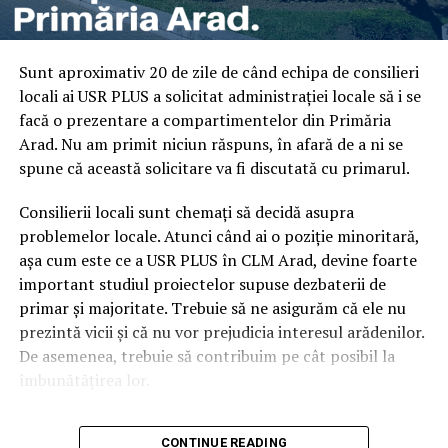
Sunt aproximativ 20 de zile de când echipa de consilieri
locali ai USR PLUS a solicitat administrației locale să i se
facă o prezentare a compartimentelor din Primăria
Arad. Nu am primit niciun răspuns, în afară de a ni se
spune că această solicitare va fi discutată cu primarul.
Consilierii locali sunt chemați să decidă asupra
problemelor locale. Atunci când ai o poziție minoritară,
așa cum este ce a USR PLUS în CLM Arad, devine foarte
important studiul proiectelor supuse dezbaterii de
primar și majoritate. Trebuie să ne asigurăm că ele nu
prezintă vicii și că nu vor prejudicia interesul arădenilor.
De asemenea, trebuie să contribuim pe cât posibil la
îmbunătățirea lor.
Am avut deja trei ședințe de consiliu local, iar a patra va
CONTINUE READING
avea loc joi. Am dovedit că participarea noastră nu este