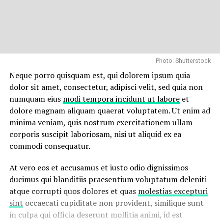
Photo: Shutterstock
Neque porro quisquam est, qui dolorem ipsum quia
dolor sit amet, consectetur, adipisci velit, sed quia non
numquam eius
modi tempora incidunt ut labore
et
dolore magnam aliquam quaerat voluptatem. Ut enim ad
minima veniam, quis nostrum exercitationem ullam
corporis suscipit laboriosam, nisi ut aliquid ex ea
commodi consequatur.
At vero eos et accusamus et iusto odio dignissimos
ducimus qui blanditiis praesentium voluptatum deleniti
atque corrupti quos dolores et quas
molestias excepturi
sint
occaecati cupiditate non provident, similique sunt
in culpa qui officia deserunt mollitia animi, id est