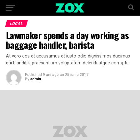
LOCAL
Lawmaker spends a day working as
baggage handler, barista
At vero eos et accusamus et iusto odio dignissimos ducimus
qui blanditiis praesentium voluptatum deleniti atque corrupti.
Published
9 ani ago
on
25 iunie 2017
By
admin