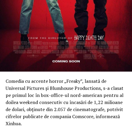
turistice, cum ar fi cetățile Șiria și Șoimoș. Investițiile în
infrastructură reprezintă un pas esențial în promovarea
acestui patrimoniu natural și cultural,” a adăugat Sergiu
Bîlcea.
Comedia cu accente horror „Freaky”, lansată de
Universal Pictures şi Blumhouse Productions, s-a clasat
pe primul loc în box-office-ul nord-american pentru al
doilea weekend consecutiv cu încasări de 1,22 milioane
de dolari, obţinute din 2.057 de cinematografe, potrivit
cifrelor publicate de compania Comscore, informează
Xinhua.