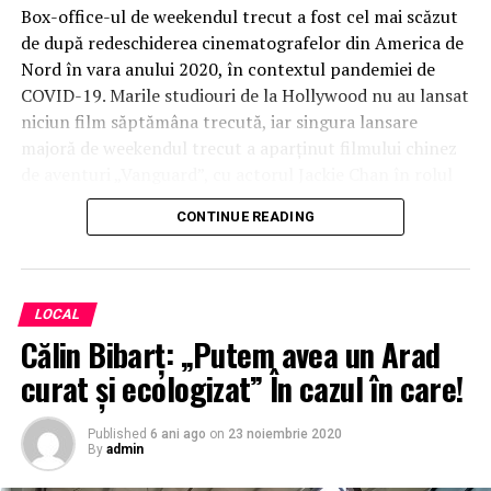
Box-office-ul de weekendul trecut a fost cel mai scăzut
de după redeschiderea cinematografelor din America de
Nord în vara anului 2020, în contextul pandemiei de
COVID-19. Marile studiouri de la Hollywood nu au lansat
niciun film săptămâna trecută, iar singura lansare
majoră de weekendul trecut a aparţinut filmului chinez
de aventuri „Vanguard”, cu actorul Jackie Chan în rolul
principal.
CONTINUE READING
Comedia „Freaky” a obţinut încasări de 5,6 milioane
de dolari după 10 zile de proiecţii în America de
Nord.
LOCAL
Călin Bibarț: „Putem avea un Arad
Regizat de Christopher Landon şi avându-i în rolurile
principale pe actorii Vince Vaughn şi Kathryn Newton,
curat şi ecologizat” În cazul în care!
acest film, realizat cu un buget de producţie de doar 6
milioane de dolari, spune povestea unei adolescente de
Published
6 ani ago
on
23 noiembrie 2020
By
admin
17 ani care face fără voia ei schimb de trupuri cu un
criminal în serie şi care se înscrie apoi într-o veritabilă