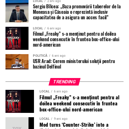
LOCAL
2 ani ago
reciclate.
Sergiu Bîlcea: „Baza promovării taberelor de la
Moneasa și Căsoaia o reprezintă inclusiv
Colectarea selectivă a deșeurilor de la asociațiile de
capacitatea de a asigura un acces facil”
proprietari (blocuri) și gospodăriile individuale (case) se
LOCAL
6 ani ago
face în containere/pubele personalizate pentru fiecare
Filmul „Freaky” s-a menţinut pentru al doilea
fracție, respectiv:
weekend consecutiv în fruntea box-office-ului
nord-american
plastic/metal – galben;
POLITICĂ
6 ani ago
USR Arad: Cerem ministerului soluții pentru
hârtie/carton – albastru;
bazinul Delfinul
sticlă – verde;
TRENDING
deșeurile biodegradabile – maro;
LOCAL
6 ani ago
Filmul „Freaky” s-a menţinut pentru al
deșeuri reziduale – negru.
doilea weekend consecutiv în fruntea
box-office-ului nord-american
Rețineți!
Este interzisă amestecarea deșeurilor.
LOCAL
9 ani ago
Mod turns ‘Counter-Strike’ into a
Este interzisă abandonarea deșeurilor și depozitarea