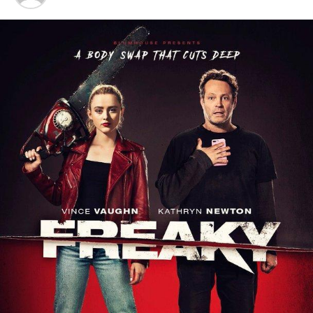
investiție facilitează accesul la Tabăra de la Căsoaia și la
alte obiective turistice din zonă.
Proiectul este finanțat prin programul național „Anghel
Saligny,” valoarea totală a lucrărilor ridicându-se la
35.775.340,81 lei, din care 35.341.686,65 lei provin de la
bugetul de stat, iar 433.654,16 lei reprezintă
cofinanțarea Consiliului Județean Arad (TVA inclusă).
Lucrările sunt planificate să se finalizeze în acest an.
Promovarea patrimoniului natural și
cultural
„Căsoaia nu este doar o tabără pentru elevi și tineret, ci
și un punct important pentru turismul arădean.
Găzduiește Parcul de sculpturi monumentale, un
obiectiv de importanță națională, și este un centru al
traseelor montane care fac legătura cu alte repere