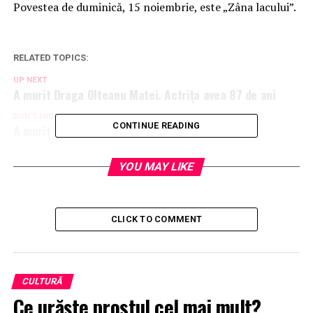
Povestea de duminică, 15 noiembrie, este „Zâna lacului”.
RELATED TOPICS:
UP NEXT
A murit Draga Olteanu Matei. Actrița avea 87 de ani
DON'T MISS
CONTINUE READING
A murit îndrăgitul actor Vladimir Găitan
YOU MAY LIKE
CLICK TO COMMENT
CULTURĂ
Ce urăşte prostul cel mai mult?