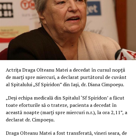
Actriţa Draga Olteanu Matei a decedat în cursul nopţii
de marţi spre miercuri, a declarat purtătorul de cuvânt
al Spitalului „Sf Spiridon” din Iaşi, dr. Diana Cimpoeşu.
„Deşi echipa medicală din Spitalul ‘Sf Spiridon’ a făcut
toate eforturile să o trateze, pacienta a decedat în
această noapte (marţi spre miercuri n.r.), la ora 2,11”, a
declarat dr. Cimpoeşu.
Draga Olteanu Matei a fost transferată, vineri seara, de