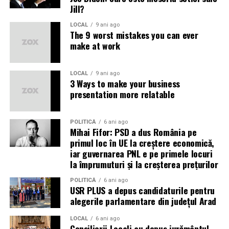
Jill?
LOCAL
9 ani ago
The 9 worst mistakes you can ever
make at work
LOCAL
9 ani ago
3 Ways to make your business
presentation more relatable
POLITICĂ
6 ani ago
Mihai Fifor: PSD a dus România pe
primul loc în UE la creștere economică,
iar guvernarea PNL e pe primele locuri
la împrumuturi și la creșterea prețurilor
POLITICĂ
6 ani ago
USR PLUS a depus candidaturile pentru
alegerile parlamentare din județul Arad
LOCAL
6 ani ago
Consilierii Locali au depus jurământul