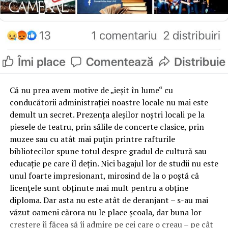
Că nu prea avem motive de „ieşit în lume“ cu
conducătorii administraţiei noastre locale nu mai este
demult un secret. Prezenţa aleşilor noştri locali pe la
piesele de teatru, prin sălile de concerte clasice, prin
muzee sau cu atât mai puţin printre rafturile
bibliotecilor spune totul despre gradul de cultură sau
educaţie pe care îl deţin. Nici bagajul lor de studii nu este
unul foarte impresionant, mirosind de la o poştă că
licenţele sunt obţinute mai mult pentru a obţine
diploma. Dar asta nu este atât de deranjant – s-au mai
văzut oameni cărora nu le place şcoala, dar buna lor
creştere îi făcea să îi admire pe cei care o creau – pe cât