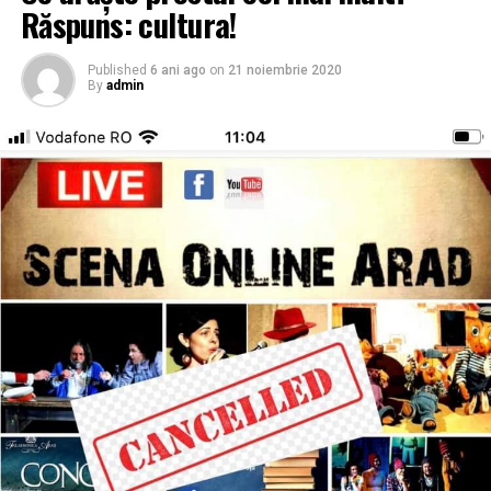
Răspuns: cultura!
Published
6 ani ago
on
21 noiembrie 2020
By
admin