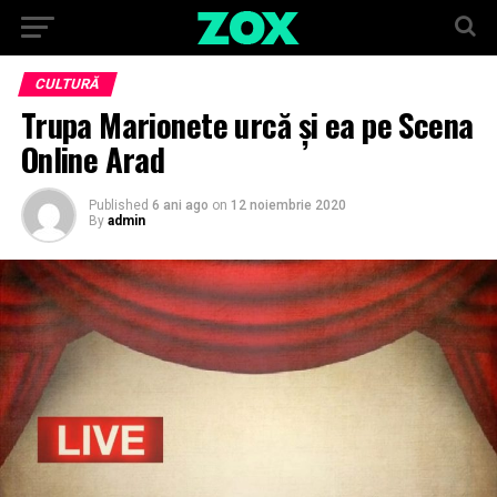
CULTURĂ
Trupa Marionete urcă și ea pe Scena
Online Arad
Published
6 ani ago
on
12 noiembrie 2020
By
admin