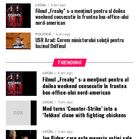
Castelului Peleş din Sinaia. În acelaşi an, soţul său, dr.
LOCAL
6 ani ago
Ion Matei, care i-a fost alături 44 de ani, a murit.
Filmul „Freaky” s-a menţinut pentru al doilea
weekend consecutiv în fruntea box-office-ului
nord-american
Draga Olteanu Matei s-a numărat printre
personalităţile culturale ajunse la senectute care au fost
POLITICĂ
6 ani ago
omagiate cu prilejul Zilei Culturii Naţionale, pe 15
USR Arad: Cerem ministerului soluții pentru
ianuarie 2018, la Ateneul Român, eveniment organizat
bazinul Delfinul
la iniţiativa Ministerului Culturii.
TRENDING
Pe 3 mai 2018, actriţa a fost internată în secţia de
Chirurgie a Spitalului Judeţean de Urgenţă Piatra-
LOCAL
6 ani ago
Filmul „Freaky” s-a menţinut pentru al
Neamţ, unde a fost supusă mai multor investigaţii
doilea weekend consecutiv în fruntea
medicale.
box-office-ului nord-american
Sursa: agerpres.ro
LOCAL
9 ani ago
Mod turns ‘Counter-Strike’ into a
‘Tekken’ clone with fighting chickens
LOCAL
6 ani ago
Joe Biden: care este meseria sotiei sale