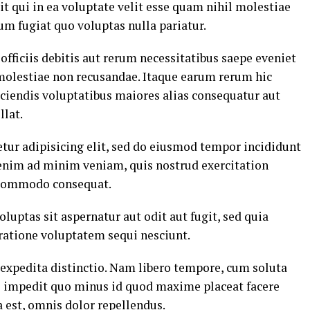
t qui in ea voluptate velit esse quam nihil molestiae
um fugiat quo voluptas nulla pariatur.
ficiis debitis aut rerum necessitatibus saepe eveniet
 molestiae non recusandae. Itaque earum rerum hic
eiciendis voluptatibus maiores alias consequatur aut
llat.
tur adipisicing elit, sed do eiusmod tempor incididunt
 enim ad minim veniam, quis nostrud exercitation
a commodo consequat.
ptas sit aspernatur aut odit aut fugit, sed quia
ratione voluptatem sequi nesciunt.
 expedita distinctio. Nam libero tempore, cum soluta
il impedit quo minus id quod maxime placeat facere
est, omnis dolor repellendus.