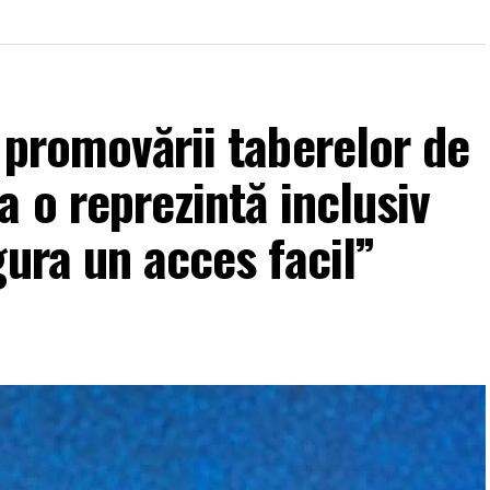
 promovării taberelor de
 o reprezintă inclusiv
gura un acces facil”