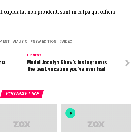
t cupidatat non proident, sunt in culpa qui officia
NMENT
MUSIC
NEW EDITION
VIDEO
UP NEXT
his
Model Jocelyn Chew’s Instagram is
the best vacation you’ve ever had
YOU MAY LIKE