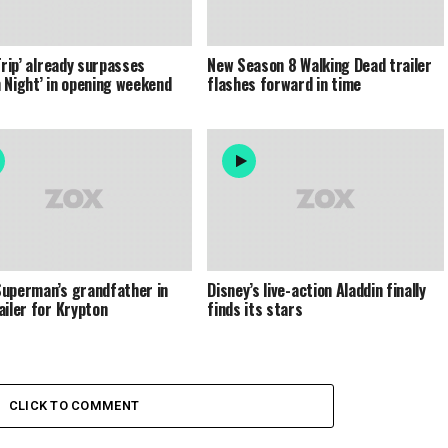
Trip’ already surpasses
New Season 8 Walking Dead trailer
 Night’ in opening weekend
flashes forward in time
uperman’s grandfather in
Disney’s live-action Aladdin finally
ailer for Krypton
finds its stars
CLICK TO COMMENT