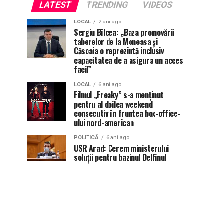
LATEST
TRENDING
VIDEOS
LOCAL
2 ani ago
Sergiu Bîlcea: „Baza promovării
taberelor de la Moneasa și
Căsoaia o reprezintă inclusiv
capacitatea de a asigura un acces
facil”
LOCAL
6 ani ago
Filmul „Freaky” s-a menţinut
pentru al doilea weekend
consecutiv în fruntea box-office-
ului nord-american
POLITICĂ
6 ani ago
USR Arad: Cerem ministerului
soluții pentru bazinul Delfinul