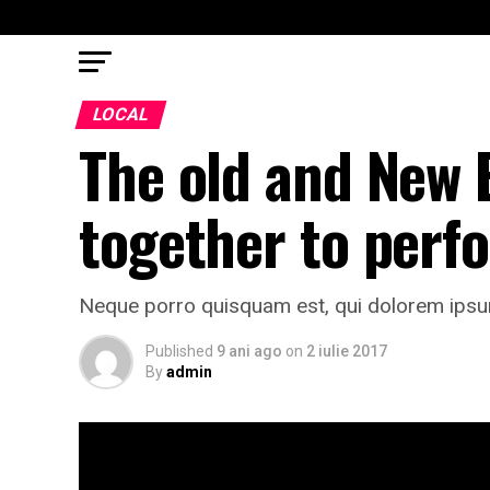
LOCAL
The old and New 
together to perf
Neque porro quisquam est, qui dolorem ipsum 
Published
9 ani ago
on
2 iulie 2017
By
admin