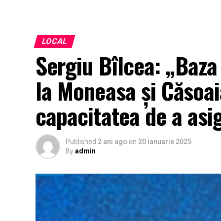
LOCAL
Sergiu Bîlcea: „Baza
la Moneasa și Căsoaia
capacitatea de a asi
Published
2 ani ago
on
20 ianuarie 2025
By
admin