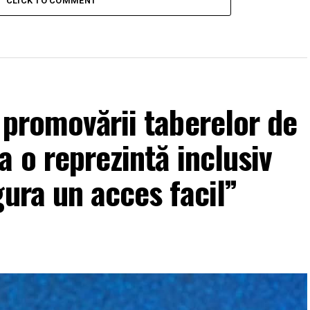
CLICK TO COMMENT
 promovării taberelor de
 o reprezintă inclusiv
gura un acces facil”