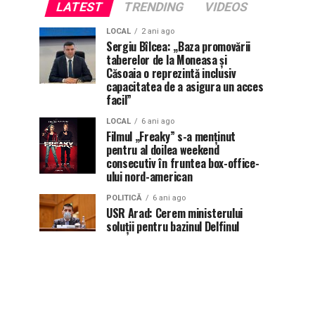
LATEST
TRENDING
VIDEOS
LOCAL
2 ani ago
Sergiu Bîlcea: „Baza promovării
taberelor de la Moneasa și
Căsoaia o reprezintă inclusiv
capacitatea de a asigura un acces
facil”
LOCAL
6 ani ago
Filmul „Freaky” s-a menţinut
pentru al doilea weekend
consecutiv în fruntea box-office-
ului nord-american
POLITICĂ
6 ani ago
USR Arad: Cerem ministerului
soluții pentru bazinul Delfinul