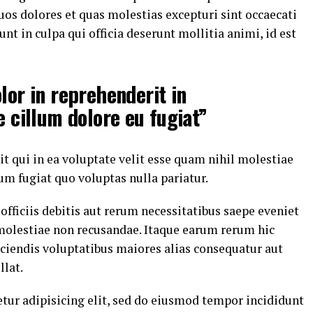
uos dolores et quas molestias excepturi sint occaecati
nt in culpa qui officia deserunt mollitia animi, id est
lor in reprehenderit in
e cillum dolore eu fugiat”
t qui in ea voluptate velit esse quam nihil molestiae
um fugiat quo voluptas nulla pariatur.
ficiis debitis aut rerum necessitatibus saepe eveniet
 molestiae non recusandae. Itaque earum rerum hic
eiciendis voluptatibus maiores alias consequatur aut
llat.
tur adipisicing elit, sed do eiusmod tempor incididunt