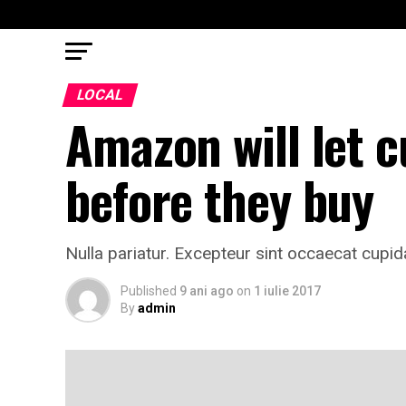
LOCAL
Amazon will let 
before they buy
Nulla pariatur. Excepteur sint occaecat cupida
Published
9 ani ago
on
1 iulie 2017
By
admin