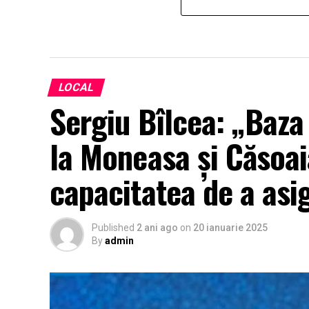
LOCAL
Sergiu Bîlcea: „Baza
la Moneasa și Căsoaia
capacitatea de a asi
Published
2 ani ago
on
20 ianuarie 2025
By
admin