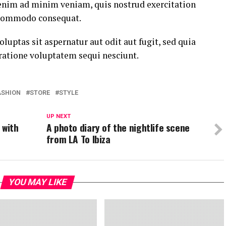
 enim ad minim veniam, quis nostrud exercitation
a commodo consequat.
ptas sit aspernatur aut odit aut fugit, sed quia
ratione voluptatem sequi nesciunt.
ASHION
STORE
STYLE
UP NEXT
 with
A photo diary of the nightlife scene
from LA To Ibiza
YOU MAY LIKE