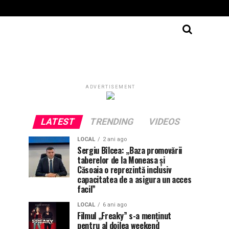
ADVERTISEMENT
LATEST
TRENDING
VIDEOS
LOCAL
2 ani ago
Sergiu Bîlcea: „Baza promovării
taberelor de la Moneasa și
Căsoaia o reprezintă inclusiv
capacitatea de a asigura un acces
facil”
LOCAL
6 ani ago
Filmul „Freaky” s-a menţinut
pentru al doilea weekend