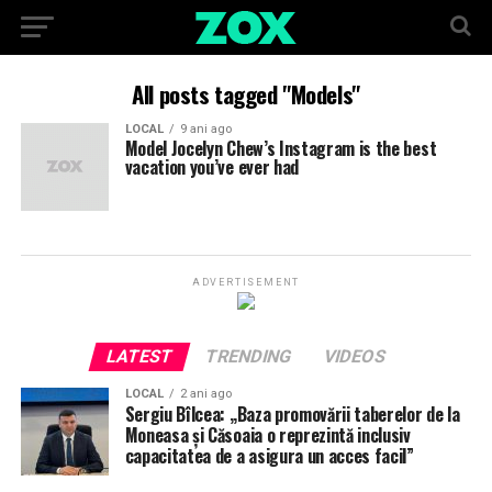
All posts tagged "Models"
LOCAL
9 ani ago
Model Jocelyn Chew’s Instagram is the best
vacation you’ve ever had
ADVERTISEMENT
LATEST
TRENDING
VIDEOS
LOCAL
2 ani ago
Sergiu Bîlcea: „Baza promovării taberelor de la
Moneasa și Căsoaia o reprezintă inclusiv
capacitatea de a asigura un acces facil”