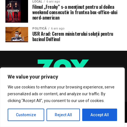
LOCAL
6 ani ago
Filmul „Freaky” s-a menţinut pentru al doilea
weekend consecutiv în fruntea box-office-ului
nord-american
POLITICĂ
6 ani ago
USR Arad: Cerem ministerului soluții pentru
bazinul Delfinul
We value your privacy
We use cookies to enhance your browsing experience, serve
personalized ads or content, and analyze our traffic. By
clicking "Accept All", you consent to our use of cookies.
Copyright © 2017 Zox News Theme. Theme by MVP Themes, powered
by WordPress.
Customize
Reject All
Accept All