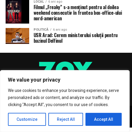
LOCAL
6 ani ago
Filmul „Freaky” s-a menţinut pentru al doilea
weekend consecutiv în fruntea box-office-ului
nord-american
POLITICĂ
6 ani ago
USR Arad: Cerem ministerului soluții pentru
bazinul Delfinul
We value your privacy
We use cookies to enhance your browsing experience, serve
personalized ads or content, and analyze our traffic. By
clicking "Accept All", you consent to our use of cookies.
Copyright © 2017 Zox News Theme. Theme by MVP Themes, powered
by WordPress.
Customize
Reject All
Accept All