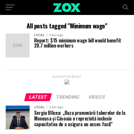
All posts tagged "Minimum wage"
LOCAL
9 ani ago
Report: $15 minimum wage bill would benefit
20.7 million workers
ADVERTISEMENT
LATEST
TRENDING
VIDEOS
LOCAL
2 ani ago
Sergiu Bîlcea: „Baza promovării taberelor de la
Moneasa și Căsoaia o reprezintă inclusiv
capacitatea de a asigura un acces facil”