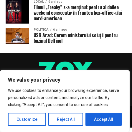
LOCAL
6 ani ago
Filmul „Freaky” s-a menţinut pentru al doilea
weekend consecutiv în fruntea box-office-ului
nord-american
POLITICĂ
6 ani ago
USR Arad: Cerem ministerului soluții pentru
bazinul Delfinul
We value your privacy
We use cookies to enhance your browsing experience, serve
personalized ads or content, and analyze our traffic. By
clicking "Accept All", you consent to our use of cookies.
Copyright © 2017 Zox News Theme. Theme by MVP Themes, powered
by WordPress.
Customize
Reject All
Accept All