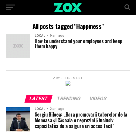
All posts tagged "Happiness"
LOCAL
9 ani ago
How to understand your employees and keep
them happy
ADVERTISEMENT
LATEST
TRENDING
VIDEOS
LOCAL
2 ani ago
Sergiu Bîlcea: „Baza promovării taberelor de la
Moneasa și Căsoaia o reprezintă inclusiv
capacitatea de a asigura un acces facil”