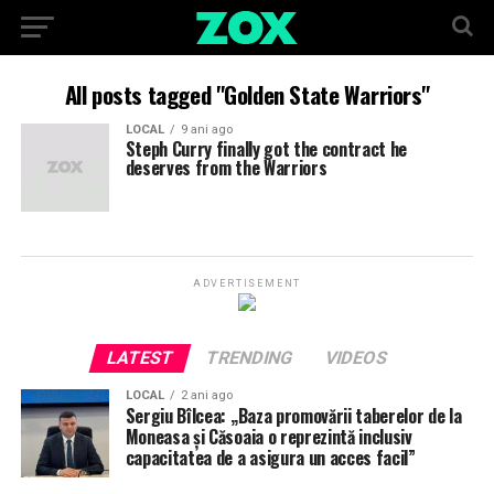
All posts tagged "Golden State Warriors"
LOCAL
9 ani ago
Steph Curry finally got the contract he
deserves from the Warriors
ADVERTISEMENT
LATEST
TRENDING
VIDEOS
LOCAL
2 ani ago
Sergiu Bîlcea: „Baza promovării taberelor de la
Moneasa și Căsoaia o reprezintă inclusiv
capacitatea de a asigura un acces facil”