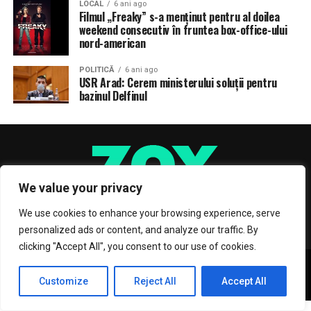
LOCAL
6 ani ago
Filmul „Freaky” s-a menţinut pentru al doilea
weekend consecutiv în fruntea box-office-ului
nord-american
POLITICĂ
6 ani ago
USR Arad: Cerem ministerului soluții pentru
bazinul Delfinul
We value your privacy
We use cookies to enhance your browsing experience, serve
personalized ads or content, and analyze our traffic. By
clicking "Accept All", you consent to our use of cookies.
Copyright © 2017 Zox News Theme. Theme by MVP Themes, powered
by WordPress.
Customize
Reject All
Accept All