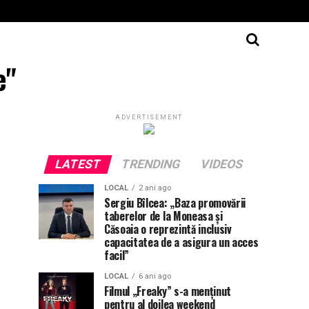
e"
ADVERTISEMENT
LATEST
TRENDING
VIDEOS
LOCAL
2 ani ago
Sergiu Bîlcea: „Baza promovării
taberelor de la Moneasa și
Căsoaia o reprezintă inclusiv
capacitatea de a asigura un acces
facil”
LOCAL
6 ani ago
Filmul „Freaky” s-a menţinut
pentru al doilea weekend