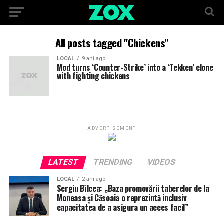
All posts tagged "Chickens"
LOCAL
9 ani ago
Mod turns ‘Counter-Strike’ into a ‘Tekken’ clone
with fighting chickens
ADVERTISEMENT
LATEST
TRENDING
VIDEOS
LOCAL
2 ani ago
Sergiu Bîlcea: „Baza promovării taberelor de la
Moneasa și Căsoaia o reprezintă inclusiv
capacitatea de a asigura un acces facil”