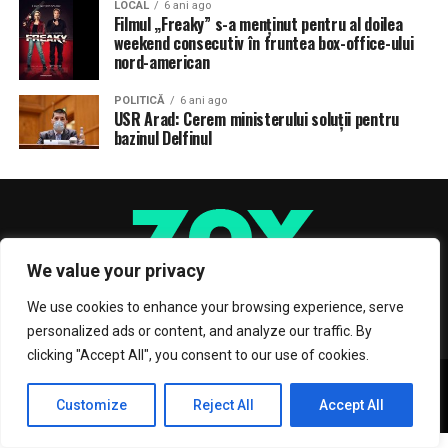
LOCAL
6 ani ago
Filmul „Freaky” s-a menţinut pentru al doilea
weekend consecutiv în fruntea box-office-ului
nord-american
POLITICĂ
6 ani ago
USR Arad: Cerem ministerului soluții pentru
bazinul Delfinul
We value your privacy
We use cookies to enhance your browsing experience, serve
personalized ads or content, and analyze our traffic. By
clicking "Accept All", you consent to our use of cookies.
Copyright © 2017 Zox News Theme. Theme by MVP Themes, powered
by WordPress.
Customize
Reject All
Accept All