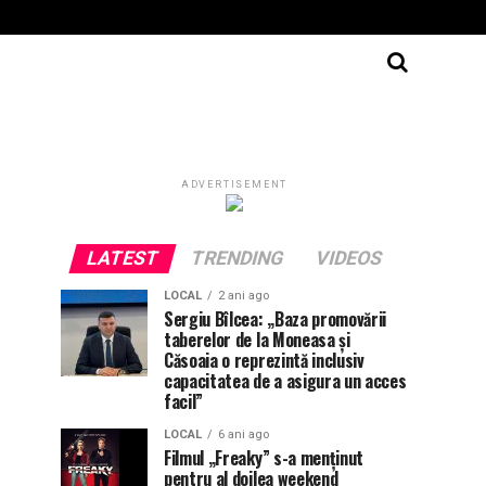
ADVERTISEMENT
LATEST
TRENDING
VIDEOS
LOCAL
2 ani ago
Sergiu Bîlcea: „Baza promovării
taberelor de la Moneasa și
Căsoaia o reprezintă inclusiv
capacitatea de a asigura un acces
facil”
LOCAL
6 ani ago
Filmul „Freaky” s-a menţinut
pentru al doilea weekend