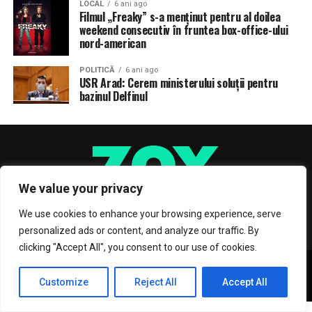
LOCAL
6 ani ago
Filmul „Freaky” s-a menţinut pentru al doilea
weekend consecutiv în fruntea box-office-ului
nord-american
POLITICĂ
6 ani ago
USR Arad: Cerem ministerului soluții pentru
bazinul Delfinul
We value your privacy
We use cookies to enhance your browsing experience, serve
personalized ads or content, and analyze our traffic. By
clicking "Accept All", you consent to our use of cookies.
Copyright © 2017 Zox News Theme. Theme by MVP Themes, powered
by WordPress.
Customize
Reject All
Accept All