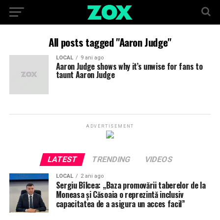
All posts tagged "Aaron Judge"
LOCAL
9 ani ago
Aaron Judge shows why it’s unwise for fans to
taunt Aaron Judge
ADVERTISEMENT
LATEST
TRENDING
VIDEOS
LOCAL
2 ani ago
Sergiu Bîlcea: „Baza promovării taberelor de la
Moneasa și Căsoaia o reprezintă inclusiv
capacitatea de a asigura un acces facil”