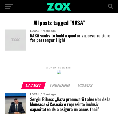
All posts tagged "NASA"
LOCAL
9 ani ago
NASA seeks to build a quieter supersonic plane
for passenger flight
ADVERTISEMENT
LATEST
TRENDING
VIDEOS
LOCAL
2 ani ago
Sergiu Bîlcea: „Baza promovării taberelor de la
Moneasa și Căsoaia o reprezintă inclusiv
capacitatea de a asigura un acces facil”