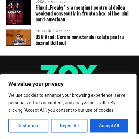
LOCAL
6 ani ago
Filmul „Freaky” s-a menţinut pentru al doilea
weekend consecutiv în fruntea box-office-ului
nord-american
POLITICĂ
6 ani ago
USR Arad: Cerem ministerului soluții pentru
bazinul Delfinul
We value your privacy
We use cookies to enhance your browsing experience, serve
personalized ads or content, and analyze our traffic. By
clicking "Accept All", you consent to our use of cookies.
Copyright © 2017 Zox News Theme. Theme by MVP Themes, powered
by WordPress.
Customize
Reject All
Accept All