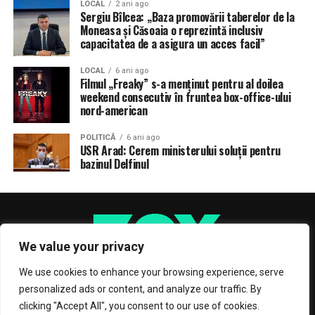
LOCAL
2 ani ago
Sergiu Bîlcea: „Baza promovării taberelor de la
Moneasa și Căsoaia o reprezintă inclusiv
capacitatea de a asigura un acces facil”
LOCAL
6 ani ago
Filmul „Freaky” s-a menţinut pentru al doilea
weekend consecutiv în fruntea box-office-ului
nord-american
POLITICĂ
6 ani ago
USR Arad: Cerem ministerului soluții pentru
bazinul Delfinul
We value your privacy
We use cookies to enhance your browsing experience, serve
personalized ads or content, and analyze our traffic. By
clicking "Accept All", you consent to our use of cookies.