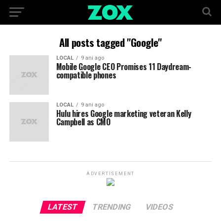
All posts tagged "Google"
LOCAL
9 ani ago
Mobile Google CEO Promises 11 Daydream-
compatible phones
LOCAL
9 ani ago
Hulu hires Google marketing veteran Kelly
Campbell as CMO
ADVERTISEMENT
LATEST
TRENDING
VIDEOS