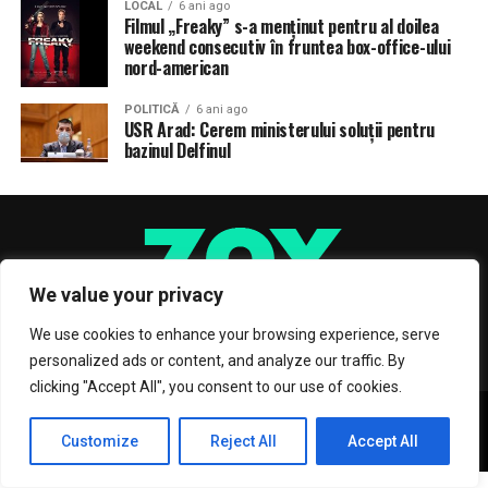
LOCAL
6 ani ago
Filmul „Freaky” s-a menţinut pentru al doilea
weekend consecutiv în fruntea box-office-ului
nord-american
POLITICĂ
6 ani ago
USR Arad: Cerem ministerului soluții pentru
bazinul Delfinul
We value your privacy
We use cookies to enhance your browsing experience, serve
personalized ads or content, and analyze our traffic. By
clicking "Accept All", you consent to our use of cookies.
Copyright © 2017 Zox News Theme. Theme by MVP Themes, powered
by WordPress.
Customize
Reject All
Accept All