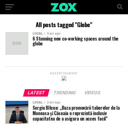
All posts tagged "Globe"
LOCAL
9 ani ago
6 Stunning new co-working spaces around the
globe
ADVERTISEMENT
LATEST
TRENDING
VIDEOS
LOCAL
2 ani ago
Sergiu Bîlcea: „Baza promovării taberelor de la
Moneasa și Căsoaia o reprezintă inclusiv
capacitatea de a asigura un acces facil”