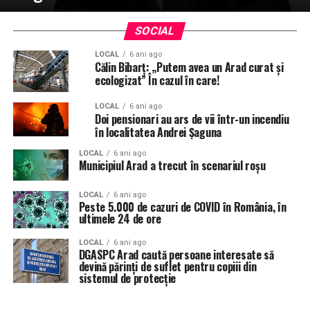
SOCIAL
LOCAL
6 ani ago
Călin Bibarț: „Putem avea un Arad curat şi
ecologizat” În cazul în care!
LOCAL
6 ani ago
Doi pensionari au ars de vii într-un incendiu
în localitatea Andrei Șaguna
LOCAL
6 ani ago
Municipiul Arad a trecut în scenariul roşu
LOCAL
6 ani ago
Peste 5.000 de cazuri de COVID în România, în
ultimele 24 de ore
LOCAL
6 ani ago
DGASPC Arad caută persoane interesate să
devină părinți de suflet pentru copiii din
sistemul de protecție