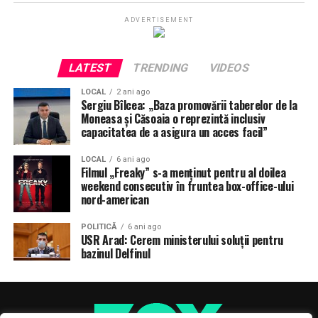
ADVERTISEMENT
LATEST
TRENDING
VIDEOS
LOCAL
2 ani ago
Sergiu Bîlcea: „Baza promovării taberelor de la
Moneasa și Căsoaia o reprezintă inclusiv
capacitatea de a asigura un acces facil”
LOCAL
6 ani ago
Filmul „Freaky” s-a menţinut pentru al doilea
weekend consecutiv în fruntea box-office-ului
nord-american
POLITICĂ
6 ani ago
USR Arad: Cerem ministerului soluții pentru
bazinul Delfinul