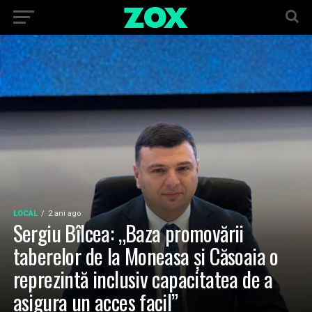
LOCAL
2 ani ago
Sergiu Bîlcea: „Baza promovării
taberelor de la Moneasa și Căsoaia o
reprezintă inclusiv capacitatea de a
asigura un acces facil”